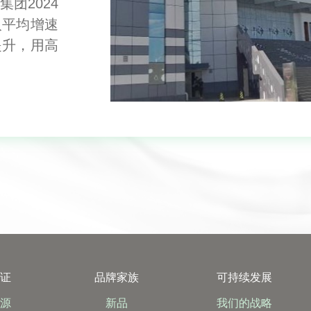
团2024
入平均增速
提升，用高
保证
品牌家族
可持续发展
奶源
新品
我们的战略