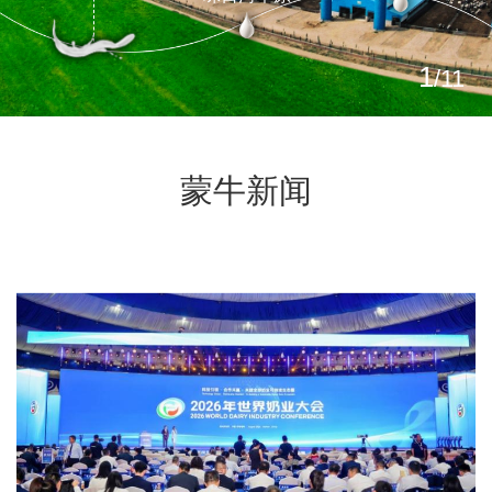
托
1
/11
蒙牛新闻