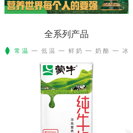
全系列产品
常 温
低 温
鲜 奶
奶 酪
冰 