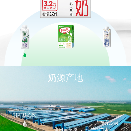
奶源产地
乳都核心区
库布齐沙漠
珠日河草原