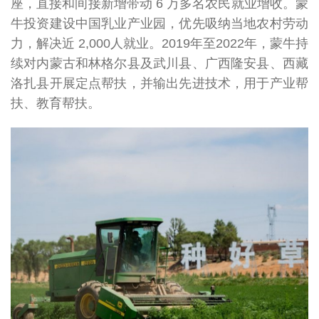
益
座，直接和间接新增带动 6 万多名农民就业增收。蒙
惠
余个
牛投资建设中国乳业产业园，优先吸纳当地农村劳动
水
力，解决近 2,000人就业。2019年至2022年，蒙牛持
续对内蒙古和林格尔县及武川县、广西隆安县、西藏
洛扎县开展定点帮扶，并输出先进技术，用于产业帮
扶、教育帮扶。