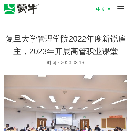
中文
复旦大学管理学院2022年度新锐雇
主，2023年开展高管职业课堂
时间：2023.08.16