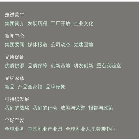
走进蒙牛
集团简介
发展历程
工厂开放
企业文化
新闻中心
集团要闻
媒体报道
公司动态
党建园地
品质保证
优质奶源
品质保障
创新基地
研发创新
重点实验室
品牌家族
新品
产品全家福
品牌形象
可持续发展
我们的战略
我们的行动
成就与荣誉
报告与政策
全球至爱
全球业务
中国乳业产业园
全球乳业人才培训中心