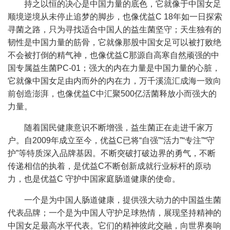
持之以恒的决心是中国力量的底色，它就像于中国女足
顺境逆境从未停止追梦的脚步，也像优益C 18年如一日探索
寻菌之路，只为寻找适合中国人的益生菌坚守；天生独有的
韧性是中国力量的筋骨，它就像那股中国女足可以被打败绝
不会被打倒的精气神，也像优益C那源自高寒自然顽强的中
国专属益生菌PC-01；强大的内在力量是中国力量的心脏，
它就像中国女足由内而外的内在力，万千溪流汇成海一致向
前创造澎湃，也像优益C中汇聚500亿活菌释放小而强大的
力量。
随着国民健康意识不断增强，益生菌正在走进千家万
户。自2009年成立至今，优益C已将“自强”“活力”“专注”“守
护”等特质深入品牌基因。不断突破打破边界的勇气，不断
传递相信的执着，是优益C不断创新成就行业标杆的原动
力，也是优益C 守护中国家庭肠道健康的使命。
一个是为中国人肠道健康，提供强大动力的中国益生菌
代表品牌；一个是为中国人守护足球热情，展现坚持精神的
中国女足最高水平代表。它们的精神彼此交融，向世界奏响