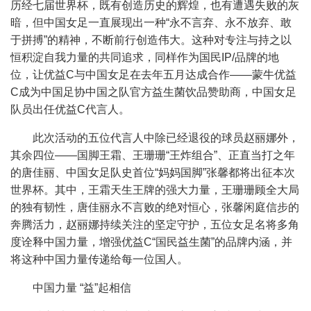
历经七届世界杯，既有创造历史的辉煌，也有遭遇失败的灰
暗，但中国女足一直展现出一种“永不言弃、永不放弃、敢
于拼搏”的精神，不断前行创造伟大。这种对专注与持之以
恒积淀自我力量的共同追求，同样作为国民IP/品牌的地
位，让优益C与中国女足在去年五月达成合作——蒙牛优益
C成为中国足协中国之队官方益生菌饮品赞助商，中国女足
队员出任优益C代言人。
此次活动的五位代言人中除已经退役的球员赵丽娜外，
其余四位——国脚王霜、王珊珊“王炸组合”、正直当打之年
的唐佳丽、中国女足队史首位“妈妈国脚”张馨都将出征本次
世界杯。其中，王霜天生王牌的强大力量，王珊珊顾全大局
的独有韧性，唐佳丽永不言败的绝对恒心，张馨闲庭信步的
奔腾活力，赵丽娜持续关注的坚定守护，五位女足名将多角
度诠释中国力量，增强优益C“国民益生菌”的品牌内涵，并
将这种中国力量传递给每一位国人。
中国力量 “益”起相信