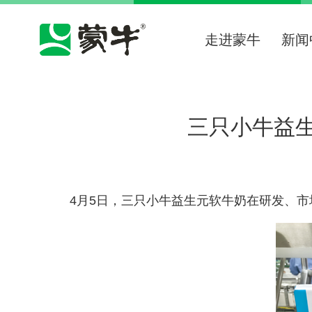
走进蒙牛
新闻
三只小牛益
4月
5
日，三只小牛益生元软牛奶在研发、市