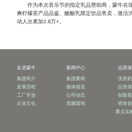
作为本次音乐节的指定乳品赞助商，蒙牛在
爽柠檬茶产品品鉴、酸酸乳限定饮品售卖，激活消
动人次累加2.8万+。
走进蒙牛
新闻中心
品质
集团简介
集团要闻
优质
发展历程
媒体报道
品质
工厂开放
公司动态
创新
企业文化
党建园地
研发
重点实