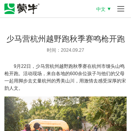
中文
少马营杭州越野跑秋季赛鸣枪开跑
时间：2024.09.27
9
月
22
日，少马营杭州越野跑秋季赛在杭州市馒头山鸣
枪开跑。活动现场，来自各地的
600
余位孩子与他们的父母
一起用脚步去丈量杭州的秀美山川，用激情去感受深厚的宋
韵人文。