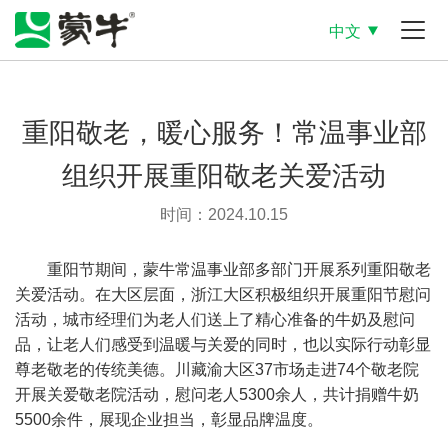
中文
重阳敬老，暖心服务！常温事业部
组织开展重阳敬老关爱活动
时间：2024.10.15
重阳节期间，蒙牛常温事业部多部门开展系列重阳敬老
关爱活动。在大区层面，浙江大区积极组织开展重阳节慰问
活动，城市经理们为老人们送上了精心准备的牛奶及慰问
品，让老人们感受到温暖与关爱的同时，也以实际行动彰显
尊老敬老的传统美德。川藏渝大区37市场走进74个敬老院
开展关爱敬老院活动，慰问老人5300余人，共计捐赠牛奶
5500余件，展现企业担当，彰显品牌温度。