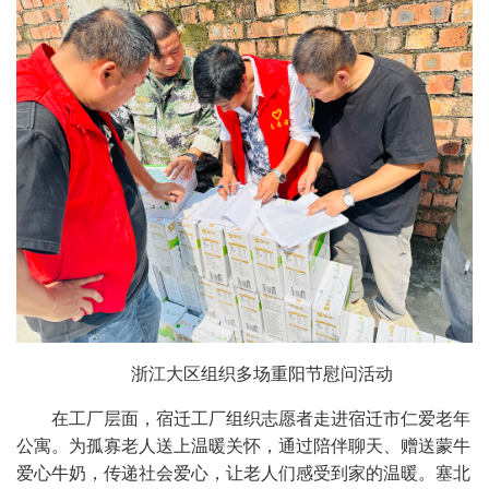
浙江大区组织多场重阳节慰问活动
在工厂层面，宿迁工厂组织志愿者走进宿迁市仁爱老年
公寓。为孤寡老人送上温暖关怀，通过陪伴聊天、赠送蒙牛
爱心牛奶，传递社会爱心，让老人们感受到家的温暖。塞北