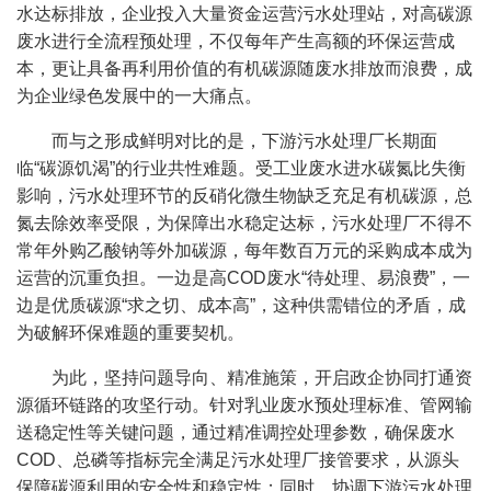
水达标排放，企业投入大量资金运营污水处理站，对高碳源
废水进行全流程预处理，不仅每年产生高额的环保运营成
本，更让具备再利用价值的有机碳源随废水排放而浪费，成
为企业绿色发展中的一大痛点。
而与之形成鲜明对比的是，下游污水处理厂长期面
临“碳源饥渴”的行业共性难题。受工业废水进水碳氮比失衡
影响，污水处理环节的反硝化微生物缺乏充足有机碳源，总
氮去除效率受限，为保障出水稳定达标，污水处理厂不得不
常年外购乙酸钠等外加碳源，每年数百万元的采购成本成为
运营的沉重负担。一边是高COD废水“待处理、易浪费”，一
边是优质碳源“求之切、成本高”，这种供需错位的矛盾，成
为破解环保难题的重要契机。
为此，坚持问题导向、精准施策，开启政企协同打通资
源循环链路的攻坚行动。针对乳业废水预处理标准、管网输
送稳定性等关键问题，通过精准调控处理参数，确保废水
COD、总磷等指标完全满足污水处理厂接管要求，从源头
保障碳源利用的安全性和稳定性；同时，协调下游污水处理