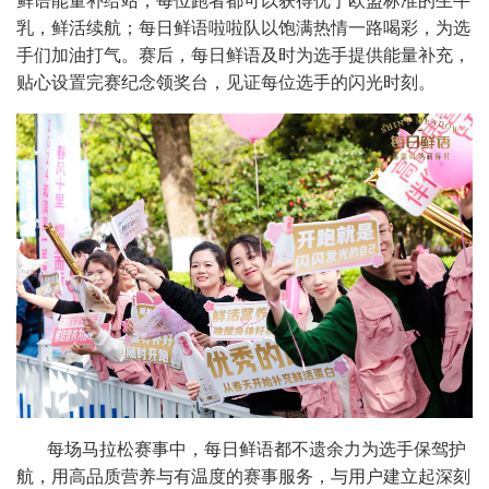
鲜语能量补给站，每位跑者都可以获得优于欧盟标准的生牛
乳，鲜活续航；每日鲜语啦啦队以饱满热情一路喝彩，为选
手们加油打气。赛后，每日鲜语及时为选手提供能量补充，
贴心设置完赛纪念领奖台，见证每位选手的闪光时刻。
每场马拉松赛事中，每日鲜语都不遗余力为选手保驾护
航，用高品质营养与有温度的赛事服务，与用户建立起深刻