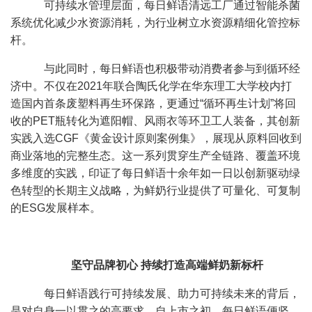
可持续水管理层面，每日鲜语清远工厂通过智能杀菌
系统优化减少水资源消耗，为行业树立水资源精细化管控标
杆。
与此同时，每日鲜语也积极带动消费者参与到循环经
济中。不仅在
2021
年联合陶氏化学在华东理工大学校内打
造国内首条废塑料再生环保路，更通过“循环再生计划”将回
收的PET瓶转化为遮阳帽、风雨衣等环卫工人装备，其创新
实践入选CGF《黄金设计原则案例集》，展现从原料回收到
商业落地的完整生态。这一系列贯穿生产全链路、覆盖环境
多维度的实践，印证了每日鲜语十余年如一日以创新驱动绿
色转型的长期主义战略，为鲜奶行业提供了可量化、可复制
的ESG发展样本。
坚守品牌初心 持续打造高端鲜奶新标杆
每日鲜语践行可持续发展、助力可持续未来的背后，
是对自身一以贯之的高要求。自上市之初，每日鲜语便坚