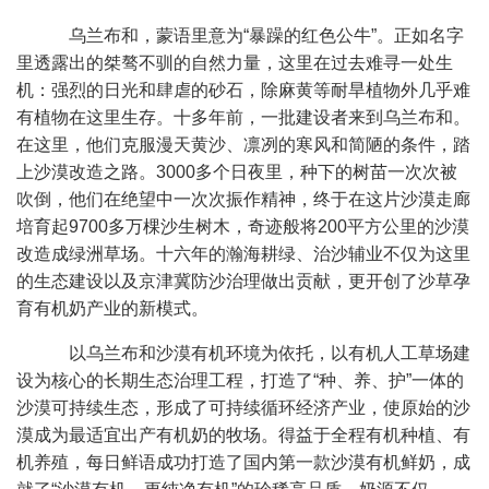
乌兰布和，蒙语里意为“暴躁的红色公牛”。正如名字
里透露出的桀骜不驯的自然力量，这里在过去难寻一处生
机：强烈的日光和肆虐的砂石，除麻黄等耐旱植物外几乎难
有植物在这里生存。十多年前，一批建设者来到乌兰布和。
在这里，他们克服漫天黄沙、凛冽的寒风和简陋的条件，踏
上沙漠改造之路。3000多个日夜里，种下的树苗一次次被
吹倒，他们在绝望中一次次振作精神，终于在这片沙漠走廊
培育起9700多万棵沙生树木，奇迹般将200平方公里的沙漠
改造成绿洲草场。十六年的瀚海耕绿、治沙辅业不仅为这里
的生态建设以及京津冀防沙治理做出贡献，更开创了沙草孕
育有机奶产业的新模式。
以乌兰布和沙漠有机环境为依托，以有机人工草场建
设为核心的长期生态治理工程，打造了“种、养、护”一体的
沙漠可持续生态，形成了可持续循环经济产业，使原始的沙
漠成为最适宜出产有机奶的牧场。得益于全程有机种植、有
机养殖，每日鲜语成功打造了国内第一款沙漠有机鲜奶，成