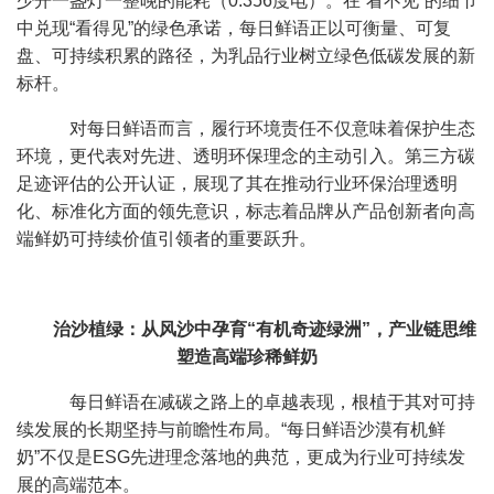
少开一盏灯一整晚的能耗（0.356度电）。在“看不见”的细节
中兑现“看得见”的绿色承诺，每日鲜语正以可衡量、可复
盘、可持续积累的路径，为乳品行业树立绿色低碳发展的新
标杆。
对每日鲜语而言，履行环境责任不仅意味着保护生态
环境，更代表对先进、透明环保理念的主动引入。第三方碳
足迹评估的公开认证，展现了其在推动行业环保治理透明
化、标准化方面的领先意识，标志着品牌从产品创新者向高
端鲜奶可持续价值引领者的重要跃升。
治沙植绿：
从风沙中孕育“有机奇迹
绿洲
”，
产业链思维
塑造高端珍稀鲜奶
每日鲜语在减碳之路上的卓越表现，根植于其对可持
续发展的长期坚持与前瞻性布局。“每日鲜语沙漠有机鲜
奶”不仅是ESG先进理念落地的典范，更成为行业可持续发
展的高端范本。