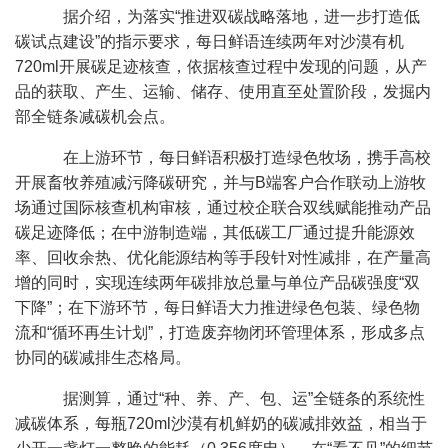
据介绍，为落实“推进双碳战略落地，进一步打造低
碳试点建设”的指示要求，每日鲜语连续两年对沙漠有机
720ml
开展碳足迹核查，依据核查过程中发现的问题，从产
品的获取、产生、运输、储存、使用直至处置阶段，发掘内
部全链条减碳机会点。
在上游环节，每日鲜语积极打造绿色牧场，携手高校
开展畜牧养殖减污降碳研究，并与B端客户合作联动上游牧
场通过国际核查机构审核，通过校企联合双线赋能推动产品
碳足迹降低；在中游制造端，其低碳工厂通过提升能源效
率、回收余热、优化能源结构等手段针对性减排，在产量高
增的同时，实现连续两年碳排放总量与单位产品碳强度“双
下降”；在下游环节，每日鲜语大力推进绿色包装、绿色物
流和“循环再生计划”，打造废弃物闭环管理体系，形成多点
协同的碳减排生态格局。
据测算，通过“种、养、产、包、运”全链条的系统性
减碳体系，每瓶720ml沙漠有机鲜奶的碳减排效益，相当于