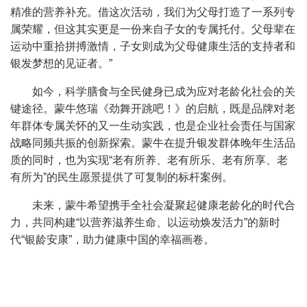
精准的营养补充。借这次活动，我们为父母打造了一系列专
属荣耀，但这其实更是一份来自子女的专属托付。父母辈在
运动中重拾拼搏激情，子女则成为父母健康生活的支持者和
银发梦想的见证者。
”
如今，科学膳食与全民健身已成为应对老龄化社会的关
键途径。蒙牛悠瑞《劲舞开跳吧！》的启航，既是品牌对老
年群体专属关怀的又一生动实践，也是企业社会责任与国家
战略同频共振的创新探索。蒙牛在提升银发群体晚年生活品
质的同时，也为实现
“
老有所养、老有所乐、老有所享、老
有所为
”
的民生愿景提供了可复制的标杆案例。
未来，蒙牛希望携手全社会凝聚起健康老龄化的时代合
力，共同构建
“
以营养滋养生命、以运动焕发活力
”
的新时
代
“
银龄安康
”
，助力健康中国的幸福画卷。