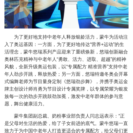
为了更好地支持中老年人释放银龄活力，蒙牛为活动注
入了奥运基因：一方面，为了更好地传达
“
营养
+
运动
”
的生
活理念，蒙牛悠瑞系列产品迎来了重磅焕新，悠瑞创新融合
奥林匹克精神与中老年人
“
勇敢、活力、进取、超越
”
的精神
风貌，全新升级奥运包装，以
“
专属配方 精准营养
”
支持中老
年人劲步开跳，释放热爱；另一方面，悠瑞特邀冬奥会开幕
式编舞老师为节目量身定制《悠瑞劲步舞》，并携手奥运金
牌主创设计师肖勇为节目设计专属奖牌，以专属荣耀为银发
族每一次的劲步开跳鼓劲加冕，激发中老年群体的参与意
愿，舞出健康活力。
蒙牛集团副总裁、奶粉事业部负责人闫志远表示：
“
正
是父母对生活的热爱，给了子女前进的底气。蒙牛悠瑞一直
致力于为中国中老年人打造更适合的专属配方，给父母们更