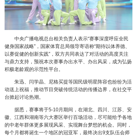
中央广播电视总台相关负责人表示
“
赛事深度呼应全民
健身国家战略
”
，国家体育总局领导寄语称
“
期待以体养德、
以赛促健的创新实践
”
，双方共同表达了对活动的高度关注
与鼎力支持，预祝本次赛事办出水平、办出风采，成为弘扬
积极老龄观的示范性平台。
朱迅、闫学晶、尼格买提等国民级明星阵容也纷纷为活
动送上祝福，推动节目突破传统活动的传播边界，在社交平
台掀起讨论热潮。
据悉，赛事将于
5-10
月期间，在湖北、四川、江苏、安
徽、江西和湖南等六大赛区举行百场活动，尽可能给予各地
的中老年群体更多展现风采、实现舞台梦想的机会。同时，
每个月都将诞生一个地区的冠亚军，最终决出
9
支队伍会师