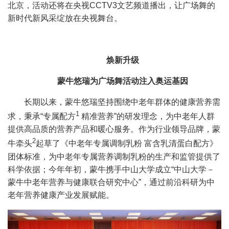
北京，活动还将在央视
CCTV3
文艺频道播出，让广场舞的
新时代新风采绽放在央视舞台。
焕新升级
蒙牛悠瑞为广场舞活动注入奥运基因
长期以来，蒙牛悠瑞坚持围绕中老年群体的健康营养需
1
求，秉承
“
专属配方
精准营养
”
的研发理念，为中老年人群
提供高品质的营养产品和暖心服务。作为行业领导品牌，蒙
2
牛牵头
起草了《中老年专属调制乳粉 富含乳清蛋白配方》
团体标准，为中老年专属营养调制乳粉的生产和监管提供了
科学依据；今年年初，蒙牛携手中山大学成立
“
中山大学－
蒙牛中老年营养与健康联合研究中心
”
，通过前沿科研为中
老年营养健康产业发展赋能。