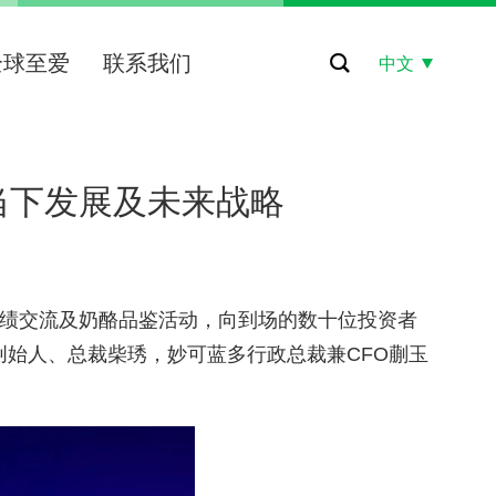
全球至爱
联系我们
中文
当下发展及未来战略
绩交流及奶酪品鉴活动，向到场的数十位投资者
创始人、总裁
柴琇
，妙可蓝多行政总裁兼CFO蒯玉