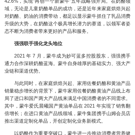
42.6%，实现“再创一个新蒙牛”五年战略强开局。在奶酪领
域，无论是儿童奶酪单品的成功，还是近年来家庭烘焙兴起
对奶酪、奶油的消费带动，都足以显示蒙牛抓住了乳品消费
升级的大势，在奶酪这个极具增长潜力的赛道，以领军者姿
态不断为消费者带来更好的产品和服务。
强强联手强化龙头地位
2021 年 7 月，蒙牛成为妙可蓝多控股股东，强强携手
通力合作深耕奶酪蓝海。蒙牛自身雄厚的基础实力、强大产
业链和渠道优势。
与此同时，在家庭烘焙兴起、家用佐餐奶酪和黄油产品
销量稳步增长的背景下，蒙牛家用佐餐奶酪黄油产品线上布
局了进口和国产两大产品线来满足中国消费者的不同需求。
其中，蒙牛爱氏晨曦国产黄油单品在 2021 年实现了销售翻
倍增长；在进口黄油产品线领域，蒙牛集团携手山姆会员店
推出渠道定制化单品，开创定制化业务新模式。
以奶酪作为重要突破口，蒙牛进一步推动消费者营养健