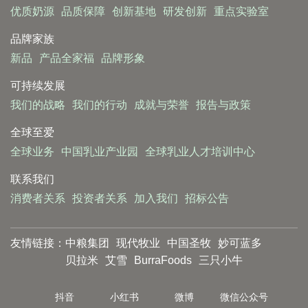
优质奶源
品质保障
创新基地
研发创新
重点实验室
2022 年，现代牧业与中国能建中电工程
品牌家族
中南院合作开展的 RNG（Renewable Natural
新品
产品全家福
品牌形象
Gas）可再生天然气热电联产项目投入生产。
该项目将奶牛粪污和秸秆作为原料，经过资
可持续发展
源化处理转换为甲烷，并通过发电机组进行
我们的战略
我们的行动
成就与荣誉
报告与政策
发电，满足牧场日常用电和蒸汽需求，并为
全球至爱
牧场周边区域供电.
全球业务
中国乳业产业园
全球乳业人才培训中心
蒙牛旗下中国圣牧依托“种养结合”的产业
优势，将奶牛粪污进行无害化还田。2022
联系我们
年，中国圣牧实现有机肥料还田 22 万亩，减
消费者关系
投资者关系
加入我们
招标公告
少约 750 万吨化肥使用量，达成 100% 粪污
无害化还田，实现循环可再生农业。
友情链接：
中粮集团
现代牧业
中国圣牧
妙可蓝多
贝拉米
艾雪
BurraFoods
三只小牛
抖音
小红书
微博
微信公众号