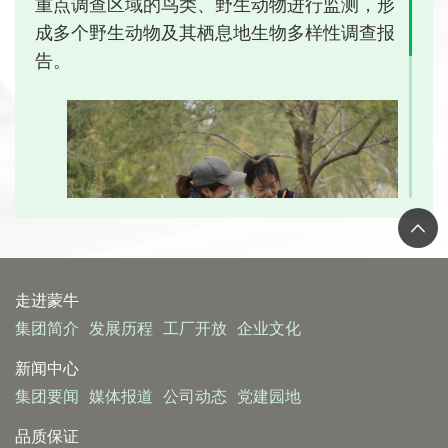
动合作牧场完成牧场节水改造工作 60 余项，
重点调查区域的鸟类、野生动物进行监测，形
减少燃煤锅炉 40 余个，新增清洁能源项目 35
成多个野生动物及其栖息地生物多样性调查报
个。
告。
走进蒙牛
集团简介
发展历程
工厂开放
企业文化
新闻中心
集团要闻
媒体报道
公司动态
党建园地
品质保证