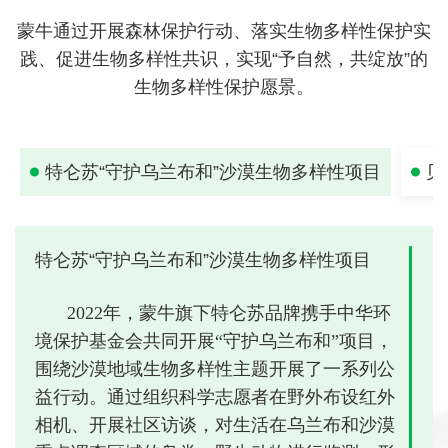
蒙牛通过开展森林保护行动、落实生物多样性保护实
践、促进生物多样性共识，实现“予自然，共绽放”的
生物多样性保护愿景。
特仑苏“守护乌兰布和”沙漠生物多样性项目
贝
特仑苏“守护乌兰布和”沙漠生物多样性项目
蒙牛秉承
“生态优先、绿色发展”的发展理
2022年，蒙牛旗下特仑苏品牌携手中华环
念，大力倡导生态牧场建设，积极推动牧场
境保护基金会共同开展“守护乌兰布和”项目，
循环利用自然资源，探索并实践可再生农
围绕沙漠地域生物多样性主题开展了一系列公
业。鼓励牧场升级节水系统、减少燃煤锅
益行动。通过组织科学志愿者在野外布设红外
炉、使用清洁能源。截至 2022 年底，蒙牛推
相机、开展社区访谈，对生活在乌兰布和沙漠