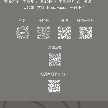
友情链接：
中粮集团
现代牧业
中国圣牧
妙可蓝多
贝拉米
艾雪
BurraFoods
三只小牛
抖音
小红书
微博
微信公众号
集团企微
纪委举报平台入口