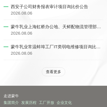
西安子公司财务报表审计项目询比价公告
2026.08.06
蒙牛乳业上海虹桥办公地、天鲜配物流管理部上海办公地保洁服务采购项目
2026.08.06
蒙牛乳业常温蚌埠工厂IT类弱电维修项目询比价公告
2026.08.06
查看更多
走进蒙牛
集团简介
发展历程
工厂开放
企业文化