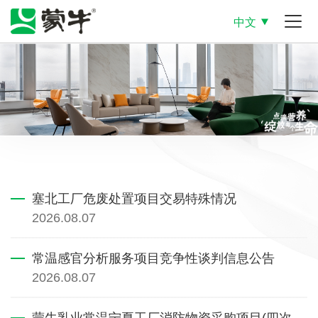
中文
塞北工厂危废处置项目交易特殊情况
2026.08.07
常温感官分析服务项目竞争性谈判信息公告
2026.08.07
蒙牛乳业常温宁夏工厂消防物资采购项目(四次)询比价公告