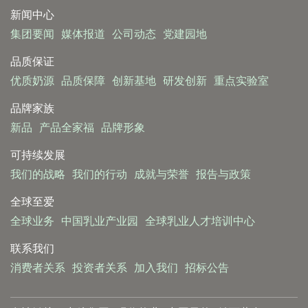
新闻中心
集团要闻
媒体报道
公司动态
党建园地
品质保证
优质奶源
品质保障
创新基地
研发创新
重点实验室
品牌家族
新品
产品全家福
品牌形象
可持续发展
我们的战略
我们的行动
成就与荣誉
报告与政策
全球至爱
全球业务
中国乳业产业园
全球乳业人才培训中心
联系我们
消费者关系
投资者关系
加入我们
招标公告